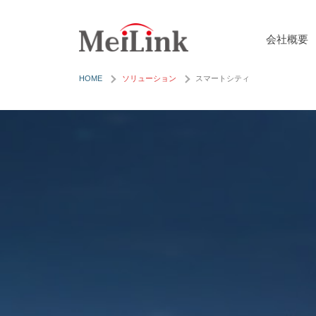
モ
コ
ジ
ン
会社概要
ュ
テ
通
ー
ン
HOME
ソリューション
スマートシティ
信
ル
ツ
（
モ
へ
5
ジ
ス
G
ュ
キ
/
ー
ッ
L
プ
ル
T
E
（
/
5
L
G
P
/
W