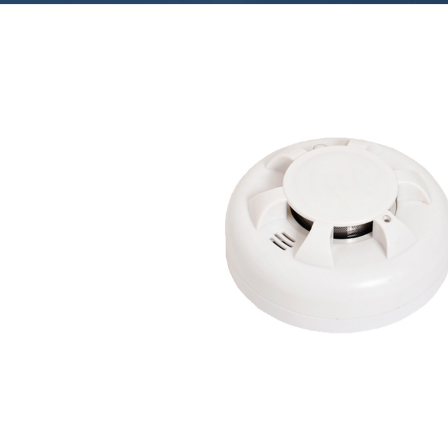
L
A
T
）
【
E
ス
株
/
式
マ
L
会
P
社
ー
W
M
ト
e
A
i
）
シ
l
【
i
テ
株
n
式
ィ
k
会
】
社
2025
by