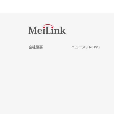
年
株
M
4
式
e
月
会
i
17
社
l
日
MeiLink
管
i
理
n
会社概要
ニュース／NEWS
k
】