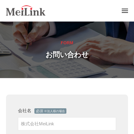
通
ー
コ
信
ン
メ
モ
ニ
テ
通
ュ
ジ
ー
ン
信
ュ
ー
ツ
モ
ル
FORM
へ
ジ
（
ス
お問い合わせ
ュ
5
キ
ー
G
ッ
ル
/
プ
（
L
T
5
E
G
お
/
/
L
問
会社名
必須
※法人様の場合
L
P
い
T
W
E
A
合