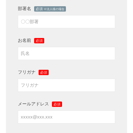
）
/
わ
部署名
必須
【
※法人様の場合
L
株
せ
P
式
W
会
2025
by
A
社
年
株
お名前
必須
）
M
5
式
e
月
会
【
i
22
社
株
l
日
MeiLink
式
フリガナ
必須
i
管
会
n
理
社
k
M
】
e
メールアドレス
必須
i
l
i